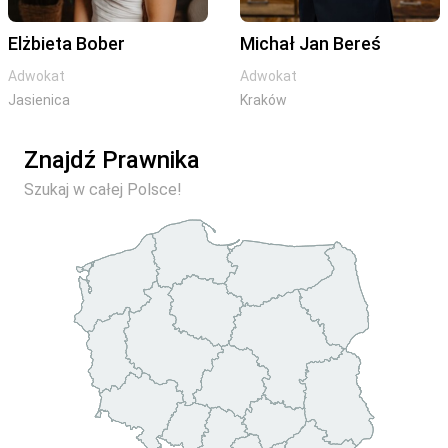
Elżbieta Bober
Michał Jan Bereś
Adwokat
Adwokat
Jasienica
Kraków
Znajdź Prawnika
Szukaj w całej Polsce!