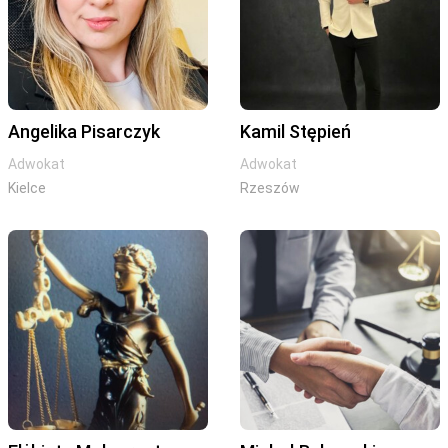
Angelika Pisarczyk
Kamil Stępień
Adwokat
Adwokat
Kielce
Rzeszów