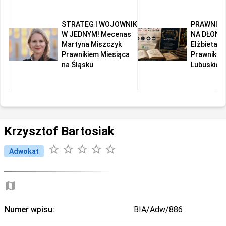
STRATEG I WOJOWNIK
PRAWNIK 
W JEDNYM! Mecenas
NA DŁONI!
Martyna Miszczyk
Elżbieta R
Prawnikiem Miesiąca
Prawnikie
na Śląsku
Lubuskiem
Krzysztof Bartosiak
star_border
star_border
star_border
star_border
star_border
Adwokat
map
Numer wpisu:
BIA/Adw/886