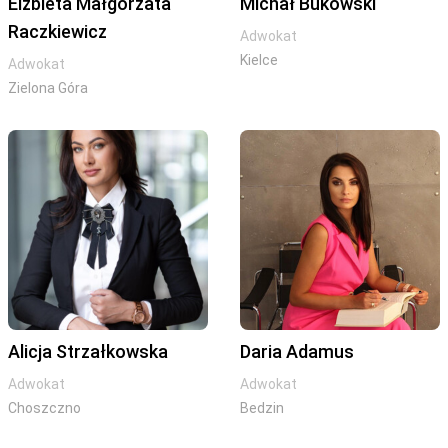
Elżbieta Małgorzata
Michał Bukowski
Raczkiewicz
Adwokat
Kielce
Adwokat
Zielona Góra
Alicja Strzałkowska
Daria Adamus
Adwokat
Adwokat
Choszczno
Bedzin