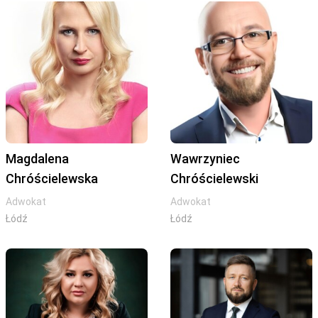
Magdalena
Wawrzyniec
Chróścielewska
Chróścielewski
Adwokat
Adwokat
Łódź
Łódź