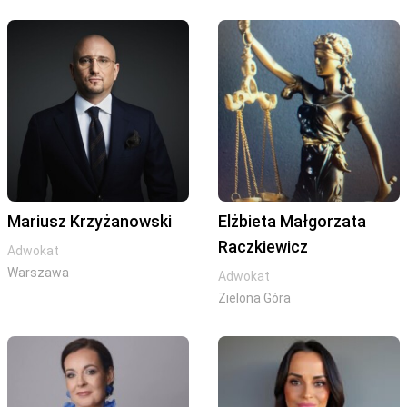
Mariusz Krzyżanowski
Elżbieta Małgorzata
Raczkiewicz
Adwokat
Warszawa
Adwokat
Zielona Góra