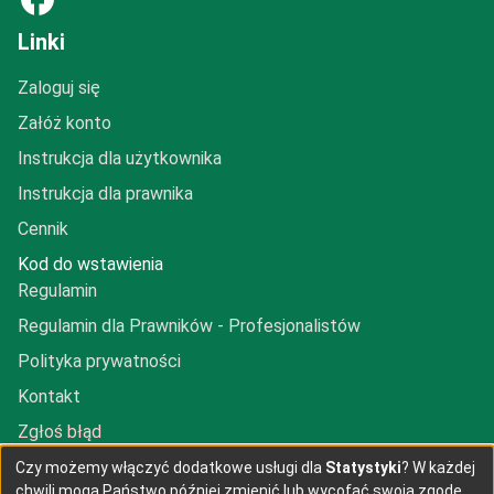
Linki
Zaloguj się
Załóż konto
Instrukcja dla użytkownika
Instrukcja dla prawnika
Cennik
Kod do wstawienia
Regulamin
Regulamin dla Prawników - Profesjonalistów
Polityka prywatności
Kontakt
Zgłoś błąd
Dodaj prawnika
Czy możemy włączyć dodatkowe usługi dla
Statystyki
? W każdej
chwili mogą Państwo później zmienić lub wycofać swoją zgodę.