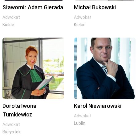
Sławomir Adam Gierada
Michał Bukowski
Adwokat
Adwokat
Kielce
Kielce
Dorota Iwona
Karol Niewiarowski
Tumkiewicz
Adwokat
Lublin
Adwokat
Białystok