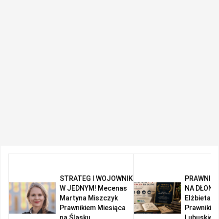
STRATEG I WOJOWNIK
PRAWNIK 
W JEDNYM! Mecenas
NA DŁONI!
Martyna Miszczyk
Elżbieta R
Prawnikiem Miesiąca
Prawnikie
na Śląsku
Lubuskiem