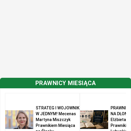
PRAWNICY MIESIĄCA
STRATEG I WOJOWNIK
PRAWNIK 
W JEDNYM! Mecenas
NA DŁONI!
Martyna Miszczyk
Elżbieta R
Prawnikiem Miesiąca
Prawnikie