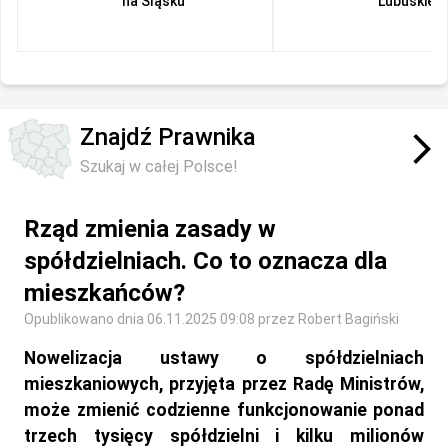
na Śląsku
Lubuskiem
Znajdź Prawnika
arrow_forward_ios
Szukaj w całej Polsce!
Rząd zmienia zasady w
spółdzielniach. Co to oznacza dla
mieszkańców?
Opublikowano dnia 06.11.2025 09:08 przez Robert Bagiński
Nowelizacja ustawy o spółdzielniach
mieszkaniowych, przyjęta przez Radę Ministrów,
może zmienić codzienne funkcjonowanie ponad
trzech tysięcy spółdzielni i kilku milionów