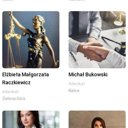
Elżbieta Małgorzata
Michał Bukowski
Raczkiewicz
Adwokat
Kielce
Adwokat
Zielona Góra