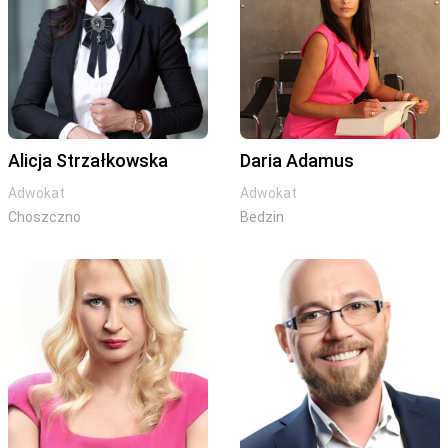
Alicja Strzałkowska
Daria Adamus
Adwokat
Adwokat
Choszczno
Bedzin