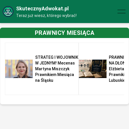
SkutecznyAdwokat.pl
Teraz już wiesz, którego wybrać!
PRAWNICY MIESIĄCA
STRATEG I WOJOWNIK
PRAWNIK 
W JEDNYM! Mecenas
NA DŁONI!
Martyna Miszczyk
Elżbieta R
Prawnikiem Miesiąca
Prawnikie
na Śląsku
Lubuskiem