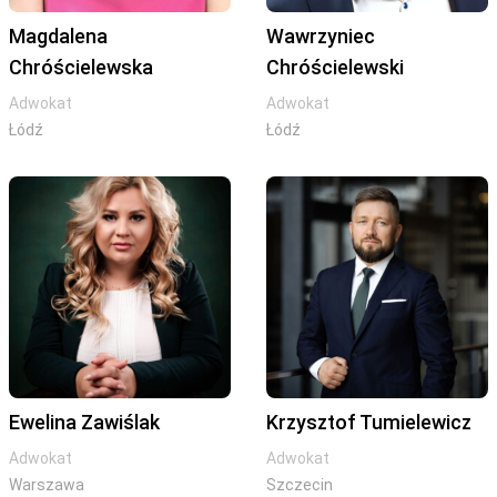
Magdalena
Wawrzyniec
Chróścielewska
Chróścielewski
Adwokat
Adwokat
Łódź
Łódź
Ewelina Zawiślak
Krzysztof Tumielewicz
Adwokat
Adwokat
Warszawa
Szczecin