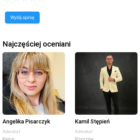
Wyślij opinię
Najczęściej oceniani
Angelika Pisarczyk
Kamil Stępień
Adwokat
Adwokat
Kielce
Rzeszów