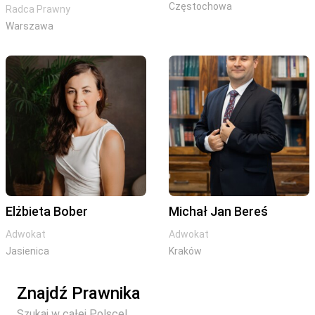
Częstochowa
Radca Prawny
Warszawa
Elżbieta Bober
Michał Jan Bereś
Adwokat
Adwokat
Jasienica
Kraków
Znajdź Prawnika
Szukaj w całej Polsce!