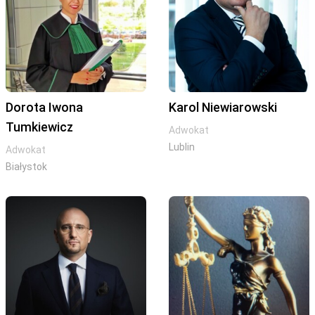
Dorota Iwona
Karol Niewiarowski
Tumkiewicz
Adwokat
Lublin
Adwokat
Białystok