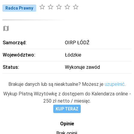
star_border
star_border
star_border
star_border
star_border
Radca Prawny
map
Samorząd:
OIRP ŁÓDŹ
Województwo:
Łódzkie
Status:
Wykonuje zawód
Brakuje danych lub są nieaktualne? Możesz je
uzupełnić
.
Wykup Płatną Wizytówkę z dostępem do Kalendarza online -
250 zł netto / miesiąc.
KUP TERAZ
Opinie
Brak opinii.