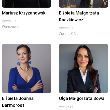
Mariusz Krzyżanowski
Elżbieta Małgorzata
Raczkiewicz
Adwokat
Warszawa
Adwokat
Zielona Góra
Elżbieta Joanna
Olga Małgorzata Sowa
Darmorost
Adwokat