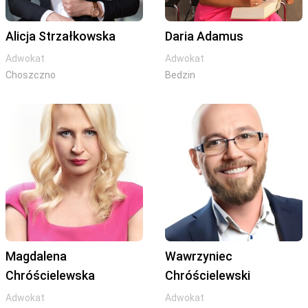
Alicja Strzałkowska
Daria Adamus
Adwokat
Adwokat
Choszczno
Bedzin
Magdalena
Wawrzyniec
Chróścielewska
Chróścielewski
Adwokat
Adwokat