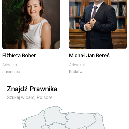
Elżbieta Bober
Michał Jan Bereś
Adwokat
Adwokat
Jasienica
Kraków
Znajdź Prawnika
Szukaj w całej Polsce!