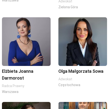
Warszawa
Adwokat
Zielona Góra
Elżbieta Joanna
Olga Małgorzata Sowa
Darmorost
Adwokat
Częstochowa
Radca Prawny
Warszawa