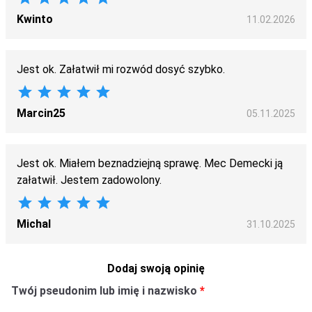
Kwinto
11.02.2026
Jest ok. Załatwił mi rozwód dosyć szybko.
star
star
star
star
star
Marcin25
05.11.2025
Jest ok. Miałem beznadziejną sprawę. Mec Demecki ją
załatwił. Jestem zadowolony.
star
star
star
star
star
Michal
31.10.2025
Dodaj swoją opinię
Twój pseudonim lub imię i nazwisko