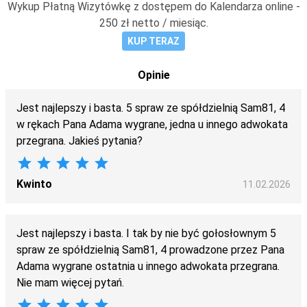
Wykup Płatną Wizytówkę z dostępem do Kalendarza online -
250 zł netto / miesiąc.
KUP TERAZ
Opinie
Jest najlepszy i basta. 5 spraw ze spółdzielnią Sam81, 4
w rękach Pana Adama wygrane, jedna u innego adwokata
przegrana. Jakieś pytania?
star
star
star
star
star
Kwinto
11.02.2026
Jest najlepszy i basta. I tak by nie być gołosłownym 5
spraw ze spółdzielnią Sam81, 4 prowadzone przez Pana
Adama wygrane ostatnia u innego adwokata przegrana.
Nie mam więcej pytań.
star
star
star
star
star