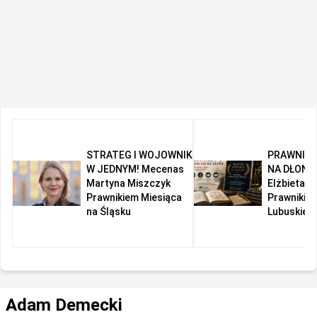
STRATEG I WOJOWNIK
PRAWNIK 
W JEDNYM! Mecenas
NA DŁONI!
Martyna Miszczyk
Elżbieta R
Prawnikiem Miesiąca
Prawnikie
na Śląsku
Lubuskiem
Adam Demecki