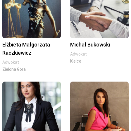
Elżbieta Małgorzata
Michał Bukowski
Raczkiewicz
Adwokat
Kielce
Adwokat
Zielona Góra