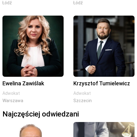
Łódź
Łódź
Ewelina Zawiślak
Krzysztof Tumielewicz
Adwokat
Adwokat
Warszawa
Szczecin
Najczęściej odwiedzani