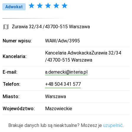
star
star
star
star
star
Adwokat
map
Żurawia 32/34 /43700-515 Warszawa
Numer wpisu:
WAW/Adw/3995
Kancelaria AdwokackaŻurawia 32/34
Kancelaria:
/43700-515 Warszawa
E-mail:
a.demecki@interia.pl
Telefon:
+48 504 341 577
Miasto:
Warszawa
Województwo:
Mazowieckie
Brakuje danych lub są nieaktualne? Możesz je
uzupełnić
.