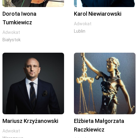
Dorota Iwona
Karol Niewiarowski
Tumkiewicz
Adwokat
Lublin
Adwokat
Białystok
Mariusz Krzyżanowski
Elżbieta Małgorzata
Raczkiewicz
Adwokat