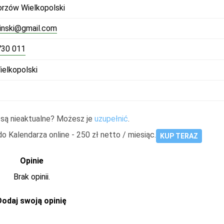
rzów Wielkopolski
inski@gmail.com
730 011
elkopolski
 są nieaktualne? Możesz je
uzupełnić
.
Kalendarza online - 250 zł netto / miesiąc.
KUP TERAZ
Opinie
Brak opinii.
Dodaj swoją opinię