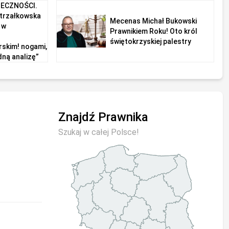
ECZNOŚCI.
Strzałkowska
Mecenas Michał Bukowski
 w
Prawnikiem Roku! Oto król
świętokrzyskiej palestry
skim! nogami,
ną analizę”
Znajdź Prawnika
Szukaj w całej Polsce!