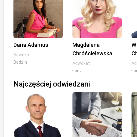
Daria Adamus
Magdalena
W
Chróścielewska
C
Adwokat
Bedzin
Adwokat
Ad
Łódź
Łó
Najczęściej odwiedzani