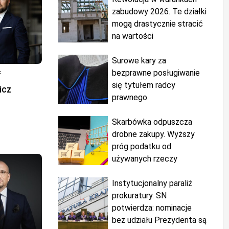
zabudowy 2026. Te działki
mogą drastycznie stracić
na wartości
Surowe kary za
bezprawne posługiwanie
f
się tytułem radcy
icz
prawnego
Skarbówka odpuszcza
drobne zakupy. Wyższy
próg podatku od
używanych rzeczy
Instytucjonalny paraliż
prokuratury. SN
potwierdza: nominacje
bez udziału Prezydenta są