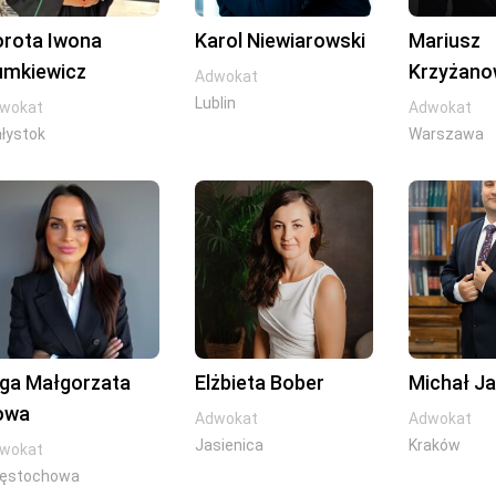
orota Iwona
Karol Niewiarowski
Mariusz
umkiewicz
Krzyżano
Adwokat
Lublin
wokat
Adwokat
ałystok
Warszawa
lga Małgorzata
Elżbieta Bober
Michał J
owa
Adwokat
Adwokat
Jasienica
Kraków
wokat
ęstochowa