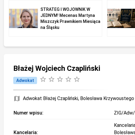
STRATEG I WOJOWNIK W
JEDNYM! Mecenas Martyna
Miszczyk Prawnikiem Miesiąca
na Śląsku
Błażej Wojciech Czapliński
star_border
star_border
star_border
star_border
star_border
Adwokat
map
Adwokat Błażej Czapliński, Bolesława Krzywoustego 
Numer wpisu:
ZIG/Adw
Kancelari
Kancelaria:
Bolesław