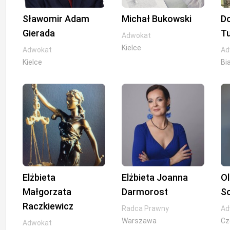
Sławomir Adam
Michał Bukowski
D
Gierada
T
Adwokat
Kielce
Adwokat
Ad
Kielce
Bi
Elżbieta
Elżbieta Joanna
O
Małgorzata
Darmorost
S
Raczkiewicz
Radca Prawny
Ad
Warszawa
Cz
Adwokat