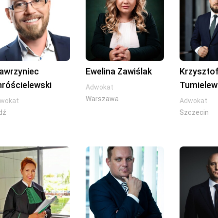
awrzyniec
Ewelina Zawiślak
Krzyszto
hróścielewski
Tumielew
Adwokat
Warszawa
wokat
Adwokat
dź
Szczecin