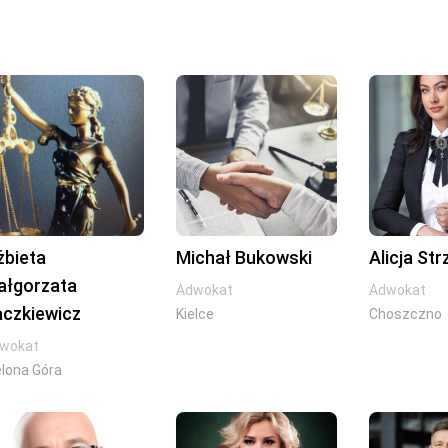
żbieta
Michał Bukowski
Alicja St
ałgorzata
Adwokat
Adwokat
aczkiewicz
Kielce
Choszczno
wokat
elona Góra