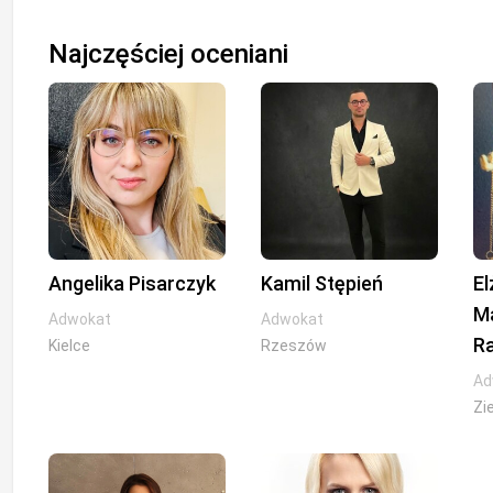
Najczęściej oceniani
Angelika Pisarczyk
Kamil Stępień
El
M
Adwokat
Adwokat
R
Kielce
Rzeszów
Ad
Zi