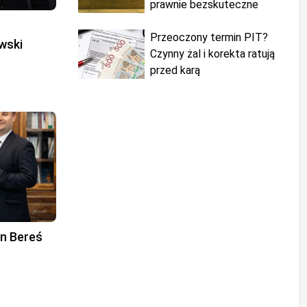
prawnie bezskuteczne
Przeoczony termin PIT?
wski
Czynny żal i korekta ratują
przed karą
an Bereś