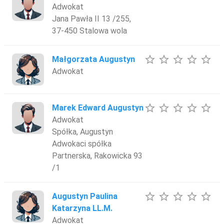
Adwokat
Jana Pawła II 13 /255,
37-450 Stalowa wola
star_border
star_border
star_border
star_border
star_border
Małgorzata Augustyn
Adwokat
star_border
star_border
star_border
star_border
star_border
Marek Edward Augustyn
Adwokat
Spółka, Augustyn
Adwokaci spółka
Partnerska, Rakowicka 93
/1
star_border
star_border
star_border
star_border
star_border
Augustyn Paulina
Katarzyna LL.M.
Adwokat