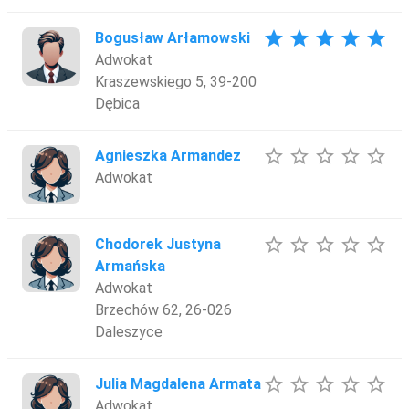
star
star
star
star
star
Bogusław Arłamowski
Adwokat
Kraszewskiego 5, 39-200
Dębica
star_border
star_border
star_border
star_border
star_border
Agnieszka Armandez
Adwokat
star_border
star_border
star_border
star_border
star_border
Chodorek Justyna
Armańska
Adwokat
Brzechów 62, 26-026
Daleszyce
star_border
star_border
star_border
star_border
star_border
Julia Magdalena Armata
Adwokat