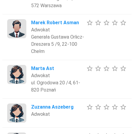
572 Warszawa
star_border
star_border
star_border
star_border
star_border
Marek Robert Asman
Adwokat
Generała Gustawa Orlicz-
Dreszera 5 /9, 22-100
Chełm
star_border
star_border
star_border
star_border
star_border
Marta Ast
Adwokat
ul. Ogrodowa 20 /4, 61-
820 Poznań
star_border
star_border
star_border
star_border
star_border
Zuzanna Aszeberg
Adwokat