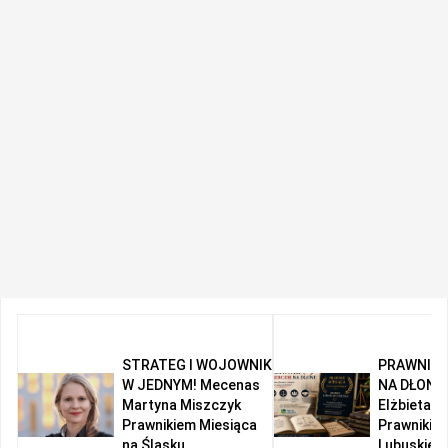
STRATEG I WOJOWNIK
PRAWNIK 
W JEDNYM! Mecenas
NA DŁONI!
Martyna Miszczyk
Elżbieta R
Prawnikiem Miesiąca
Prawnikie
na Śląsku
Lubuskiem