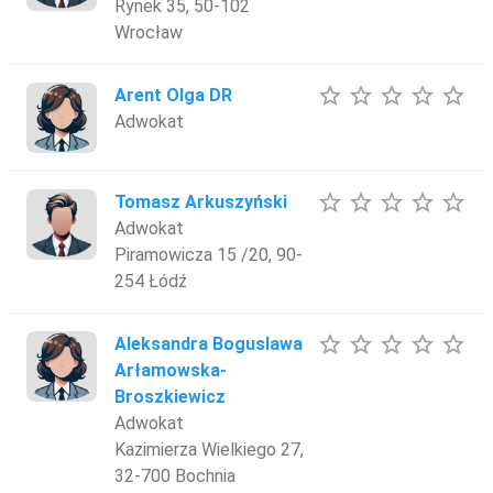
Rynek 35, 50-102
Wrocław
star_border
star_border
star_border
star_border
star_border
Arent Olga DR
Adwokat
star_border
star_border
star_border
star_border
star_border
Tomasz Arkuszyński
Adwokat
Piramowicza 15 /20, 90-
254 Łódź
star_border
star_border
star_border
star_border
star_border
Aleksandra Boguslawa
Arłamowska-
Broszkiewicz
Adwokat
Kazimierza Wielkiego 27,
32-700 Bochnia