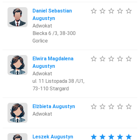
star_border
star_border
star_border
star_border
star_border
Daniel Sebastian
Augustyn
Adwokat
Biecka 6 /3, 38-300
Gorlice
star_border
star_border
star_border
star_border
star_border
Elwira Magdalena
Augustyn
Adwokat
ul. 11 Listopada 38 /U1,
73-110 Stargard
star_border
star_border
star_border
star_border
star_border
Elżbieta Augustyn
Adwokat
star
star
star
star
star
Leszek Augustyn