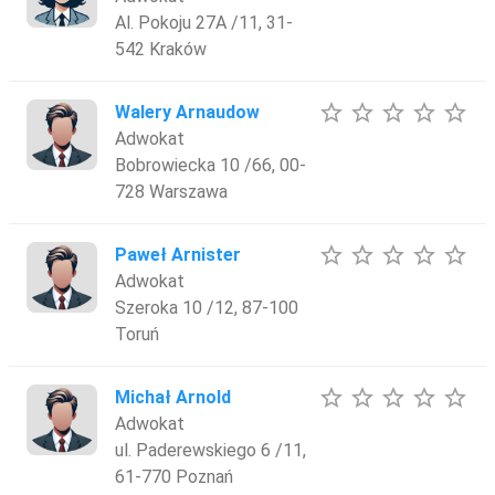
Al. Pokoju 27A /11, 31-
542 Kraków
star_border
star_border
star_border
star_border
star_border
Walery Arnaudow
Adwokat
Bobrowiecka 10 /66, 00-
728 Warszawa
star_border
star_border
star_border
star_border
star_border
Paweł Arnister
Adwokat
Szeroka 10 /12, 87-100
Toruń
star_border
star_border
star_border
star_border
star_border
Michał Arnold
Adwokat
ul. Paderewskiego 6 /11,
61-770 Poznań