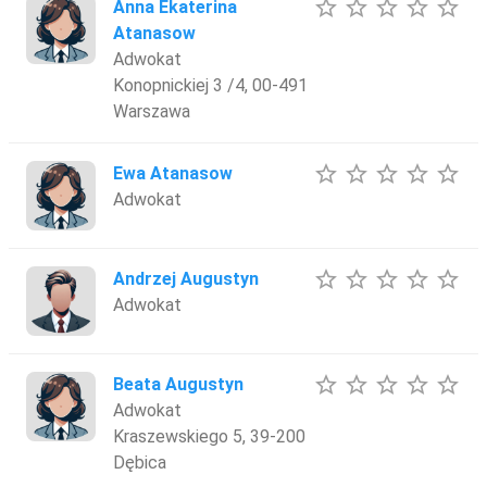
star_border
star_border
star_border
star_border
star_border
Anna Ekaterina
Atanasow
Adwokat
Konopnickiej 3 /4, 00-491
Warszawa
star_border
star_border
star_border
star_border
star_border
Ewa Atanasow
Adwokat
star_border
star_border
star_border
star_border
star_border
Andrzej Augustyn
Adwokat
star_border
star_border
star_border
star_border
star_border
Beata Augustyn
Adwokat
Kraszewskiego 5, 39-200
Dębica