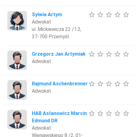
star_border
star_border
star_border
star_border
star_border
Sylwia Artym
Adwokat
ul. Mickiewicza 22 /1.2,
37-700 Przemyśl
star_border
star_border
star_border
star_border
star_border
Grzegorz Jan Artymiak
Adwokat
star_border
star_border
star_border
star_border
star_border
Rajmund Aschenbrenner
Adwokat
star_border
star_border
star_border
star_border
star_border
HAB Asłanowicz Marcin
Edmund DR
Adwokat
Wieniawskiego 8 /2, 01-