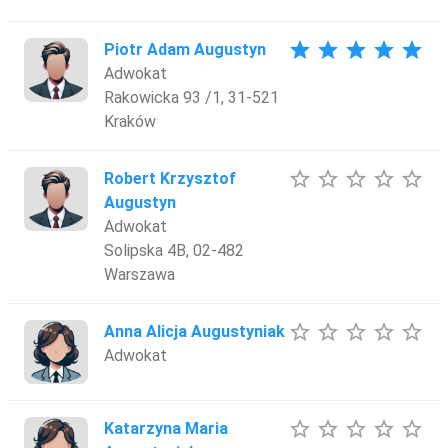
star
star
star
star
star
Piotr Adam Augustyn
Adwokat
Rakowicka 93 /1, 31-521
Kraków
star_border
star_border
star_border
star_border
star_border
Robert Krzysztof
Augustyn
Adwokat
Solipska 4B, 02-482
Warszawa
star_border
star_border
star_border
star_border
star_border
Anna Alicja Augustyniak
Adwokat
star_border
star_border
star_border
star_border
star_border
Katarzyna Maria