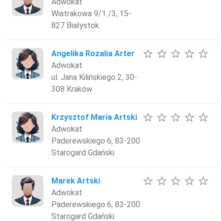
Adwokat
Wiatrakowa 9/1 /3, 15-
827 Białystok
star_border
star_border
star_border
star_border
star_border
Angelika Rozalia Arter
Adwokat
ul. Jana Kilińskiego 2, 30-
308 Kraków
star_border
star_border
star_border
star_border
star_border
Krzysztof Maria Artski
Adwokat
Paderewskiego 6, 83-200
Starogard Gdański
star_border
star_border
star_border
star_border
star_border
Marek Artski
Adwokat
Paderewskiego 6, 83-200
Starogard Gdański