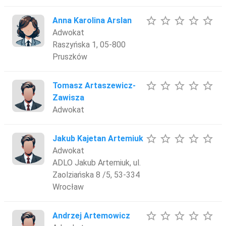
star_border
star_border
star_border
star_border
star_border
Anna Karolina Arslan
Adwokat
Raszyńska 1, 05-800
Pruszków
star_border
star_border
star_border
star_border
star_border
Tomasz Artaszewicz-
Zawisza
Adwokat
star_border
star_border
star_border
star_border
star_border
Jakub Kajetan Artemiuk
Adwokat
ADLO Jakub Artemiuk, ul.
Zaolziańska 8 /5, 53-334
Wrocław
star_border
star_border
star_border
star_border
star_border
Andrzej Artemowicz