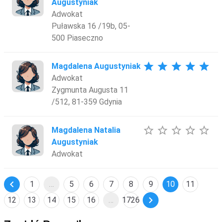
Augustyniak
Adwokat
Puławska 16 /19b, 05-
500 Piaseczno
star
star
star
star
star
Magdalena Augustyniak
Adwokat
Zygmunta Augusta 11
/512, 81-359 Gdynia
star_border
star_border
star_border
star_border
star_border
Magdalena Natalia
Augustyniak
Adwokat
chevron_left
1
…
5
6
7
8
9
10
11
chevron_right
12
13
14
15
16
…
1726