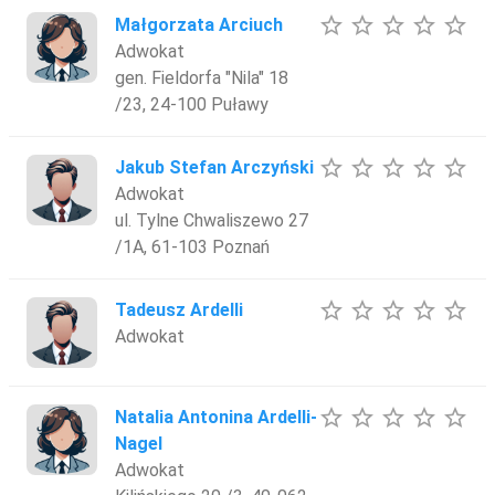
star_border
star_border
star_border
star_border
star_border
Małgorzata Arciuch
Adwokat
gen. Fieldorfa "Nila" 18
/23, 24-100 Puławy
star_border
star_border
star_border
star_border
star_border
Jakub Stefan Arczyński
Adwokat
ul. Tylne Chwaliszewo 27
/1A, 61-103 Poznań
star_border
star_border
star_border
star_border
star_border
Tadeusz Ardelli
Adwokat
star_border
star_border
star_border
star_border
star_border
Natalia Antonina Ardelli-
Nagel
Adwokat