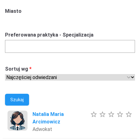
Miasto
Preferowana praktyka - Specjalizacja
Sortuj wg
Szukaj
star_border
star_border
star_border
star_border
star_border
Natalia Maria
Arcimowicz
Adwokat