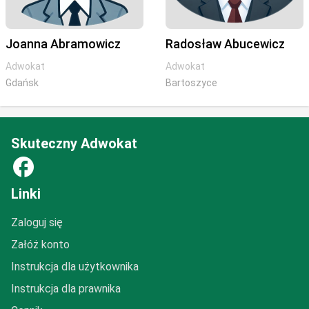
Joanna Abramowicz
Radosław Abucewicz
Adwokat
Adwokat
Gdańsk
Bartoszyce
Skuteczny Adwokat
facebook
Linki
Zaloguj się
Załóż konto
Instrukcja dla użytkownika
Instrukcja dla prawnika