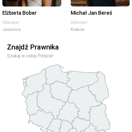
Elżbieta Bober
Michał Jan Bereś
Adwokat
Adwokat
Jasienica
Kraków
Znajdź Prawnika
Szukaj w całej Polsce!