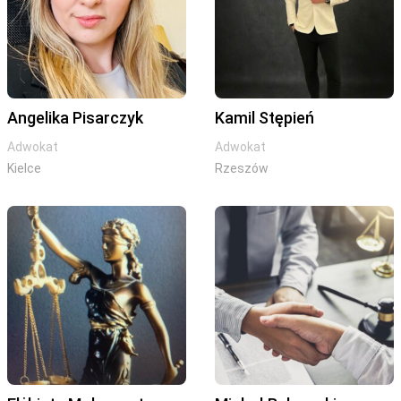
Angelika Pisarczyk
Kamil Stępień
Adwokat
Adwokat
Kielce
Rzeszów