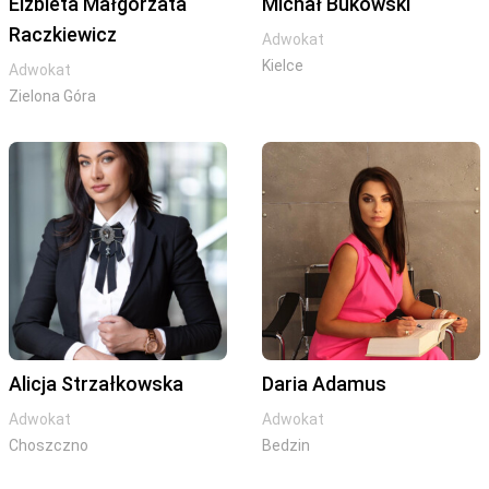
Elżbieta Małgorzata
Michał Bukowski
Raczkiewicz
Adwokat
Kielce
Adwokat
Zielona Góra
Alicja Strzałkowska
Daria Adamus
Adwokat
Adwokat
Choszczno
Bedzin