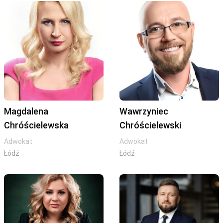
Magdalena
Wawrzyniec
Chróścielewska
Chróścielewski
Adwokat
Adwokat
Łódź
Łódź