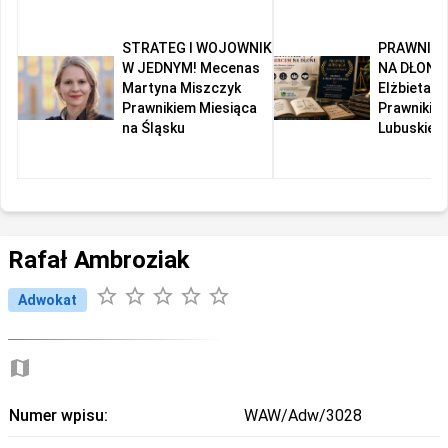
STRATEG I WOJOWNIK
PRAWNIK 
W JEDNYM! Mecenas
NA DŁONI!
Martyna Miszczyk
Elżbieta R
Prawnikiem Miesiąca
Prawnikie
na Śląsku
Lubuskiem
Rafał Ambroziak
star_border
star_border
star_border
star_border
star_border
Adwokat
map
Numer wpisu:
WAW/Adw/3028