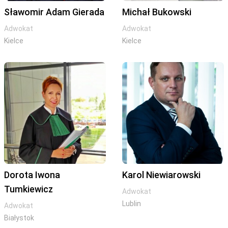
Sławomir Adam Gierada
Michał Bukowski
Adwokat
Adwokat
Kielce
Kielce
Dorota Iwona
Karol Niewiarowski
Tumkiewicz
Adwokat
Lublin
Adwokat
Białystok