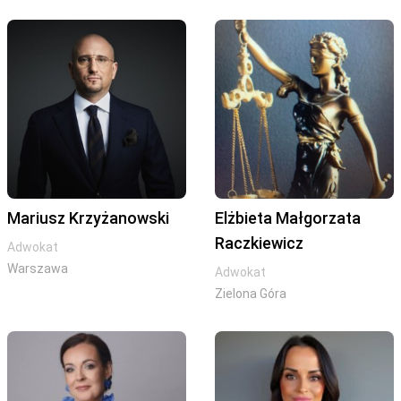
Mariusz Krzyżanowski
Elżbieta Małgorzata
Raczkiewicz
Adwokat
Warszawa
Adwokat
Zielona Góra