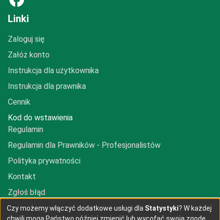
Linki
Zaloguj się
Załóż konto
Instrukcja dla użytkownika
Instrukcja dla prawnika
Cennik
Kod do wstawienia
Regulamin
Regulamin dla Prawników - Profesjonalistów
Polityka prywatności
Kontakt
Zgłoś błąd
Dodaj prawnika
Czy możemy włączyć dodatkowe usługi dla
Statystyki
? W każdej
chwili mogą Państwo później zmienić lub wycofać swoją zgodę.