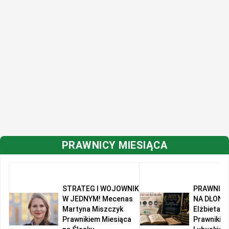
PRAWNICY MIESIĄCA
STRATEG I WOJOWNIK
PRAWNIK 
W JEDNYM! Mecenas
NA DŁONI!
Martyna Miszczyk
Elżbieta R
Prawnikiem Miesiąca
Prawnikie