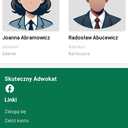
Joanna Abramowicz
Radosław Abucewicz
Adwokat
Adwokat
Gdańsk
Bartoszyce
Skuteczny Adwokat
facebook
Linki
Zaloguj się
Załóż konto