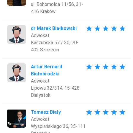
ul. Bohomolca 11/56, 31-
416 Kraków
star
star
star
star
star
dr Marek Białkowski
Adwokat
Kaszubska 57 / 30, 70-
402 Szczecin
star
star
star
star
star
Artur Bernard
Białobrodzki
Adwokat
Lipowa 32/314, 15-428
Białystok
star
star
star
star
star
Tomasz Biały
Adwokat
Wyspiańskiego 36, 35-111