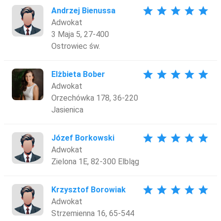
star
star
star
star
star
Andrzej Bienussa
Adwokat
3 Maja 5, 27-400
Ostrowiec św.
star
star
star
star
star
Elżbieta Bober
Adwokat
Orzechówka 178, 36-220
Jasienica
star
star
star
star
star
Józef Borkowski
Adwokat
Zielona 1E, 82-300 Elbląg
star
star
star
star
star
Krzysztof Borowiak
Adwokat
Strzemienna 16, 65-544