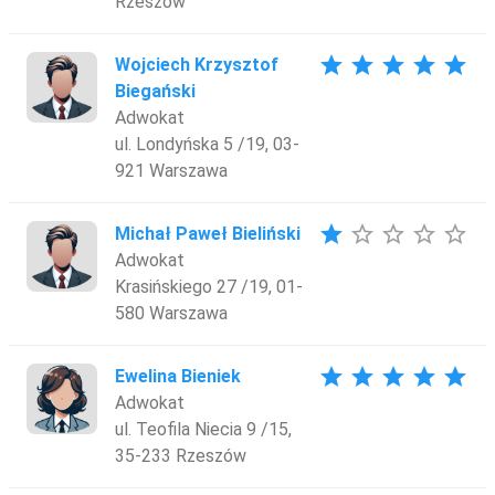
Rzeszów
star
star
star
star
star
Wojciech Krzysztof
Biegański
Adwokat
ul. Londyńska 5 /19, 03-
921 Warszawa
star
star_border
star_border
star_border
star_border
Michał Paweł Bieliński
Adwokat
Krasińskiego 27 /19, 01-
580 Warszawa
star
star
star
star
star
Ewelina Bieniek
Adwokat
ul. Teofila Niecia 9 /15,
35-233 Rzeszów