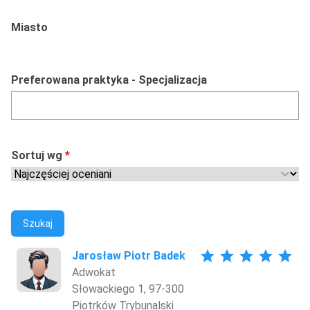
Miasto
Preferowana praktyka - Specjalizacja
Sortuj wg
Szukaj
star
star
star
star
star
Jarosław Piotr Badek
Adwokat
Słowackiego 1, 97-300
Piotrków Trybunalski