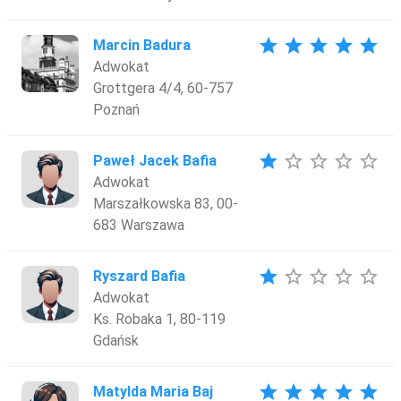
star
star
star
star
star
Marcin Badura
Adwokat
Grottgera 4/4, 60-757
Poznań
star
star_border
star_border
star_border
star_border
Paweł Jacek Bafia
Adwokat
Marszałkowska 83, 00-
683 Warszawa
star
star_border
star_border
star_border
star_border
Ryszard Bafia
Adwokat
Ks. Robaka 1, 80-119
Gdańsk
star
star
star
star
star
Matylda Maria Baj