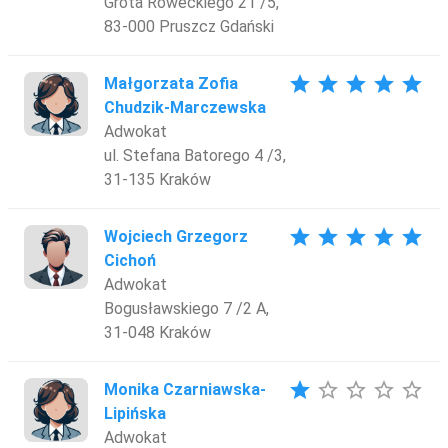
Grota Roweckiego 21 /5,
83-000 Pruszcz Gdański
star
star
star
star
star
Małgorzata Zofia
Chudzik-Marczewska
Adwokat
ul. Stefana Batorego 4 /3,
31-135 Kraków
star
star
star
star
star
Wojciech Grzegorz
Cichoń
Adwokat
Bogusławskiego 7 /2 A,
31-048 Kraków
star
star_border
star_border
star_border
star_border
Monika Czarniawska-
Lipińska
Adwokat