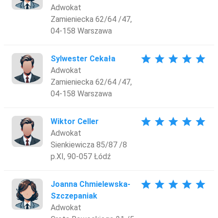
Adwokat
Zamieniecka 62/64 /47,
04-158 Warszawa
star
star
star
star
star
Sylwester Cekała
Adwokat
Zamieniecka 62/64 /47,
04-158 Warszawa
star
star
star
star
star
Wiktor Celler
Adwokat
Sienkiewicza 85/87 /8
p.XI, 90-057 Łódź
star
star
star
star
star
Joanna Chmielewska-
Szczepaniak
Adwokat