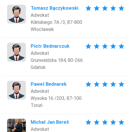
star
star
star
star
star
Tomasz Bączykowski
Adwokat
Kilińskiego 7A /3, 87-800
Włocławek
star
star
star
star
star
Piotr Bednarczuk
Adwokat
Grunwaldzka 184, 80-266
Gdańsk
star
star
star
star
star
Paweł Bednarek
Adwokat
Wysoka 16 /203, 87-100
Toruń
star
star
star
star
star
Michał Jan Bereś
Adwokat