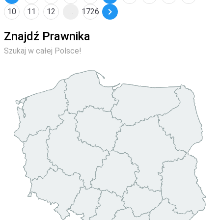
chevron_right
10
11
12
…
1726
Znajdź Prawnika
Szukaj w całej Polsce!