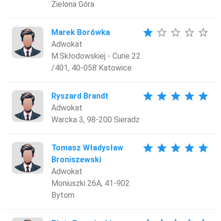
Zielona Góra
star
star_border
star_border
star_border
star_border
Marek Borówka
Adwokat
M.Skłodowskiej - Curie 22
/401, 40-058 Katowice
star
star
star
star
star
Ryszard Brandt
Adwokat
Warcka 3, 98-200 Sieradz
star
star
star
star
star
Tomasz Władysław
Broniszewski
Adwokat
Moniuszki 26A, 41-902
Bytom