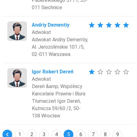
Paderewskiego 57 /1, 55-
011 Siechnice
star
star
star
star
star
Andriy Dementiy
Adwokat
Adwokat Andriy Dementiy,
Al. Jerozolimskie 101 /5,
02-011 Warszawa
star
star_border
star_border
star_border
star_border
Igor Robert Dereń
Adwokat
Dereń &amp; Wspólnicy
Kancelarie Prawne i Biura
Tłumaczeń Igor Dereń,
Kuźnicza 59/60 /2, 50-
138 Wrocław
chevron_left
1
2
3
4
5
6
7
8
9