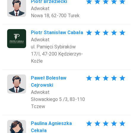
star
star
star
star
star
Piotr Brzeziecki
Adwokat
Nowa 18, 62-700 Turek
star
star
star
star
star
Piotr Stanisław Cabała
Adwokat
ul. Pamięci Sybiraków
17/I, 47-200 Kędzierzyn-
Koźle
star
star
star
star
star
Paweł Bolesław
Cejrowski
Adwokat
Słowackiego 5 /3, 83-110
Tczew
star
star
star
star
star
Paulina Agnieszka
Cekała