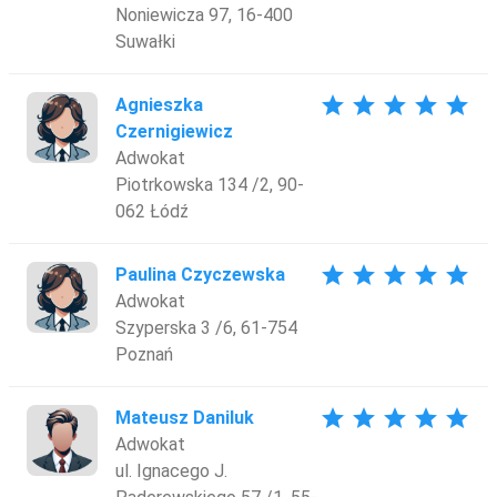
Noniewicza 97, 16-400
Suwałki
star
star
star
star
star
Agnieszka
Czernigiewicz
Adwokat
Piotrkowska 134 /2, 90-
062 Łódź
star
star
star
star
star
Paulina Czyczewska
Adwokat
Szyperska 3 /6, 61-754
Poznań
star
star
star
star
star
Mateusz Daniluk
Adwokat
ul. Ignacego J.