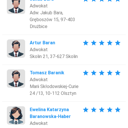
Adwokat
Adw. Jakub Bara,
Gręboszów 15, 97-403
Drużbice
star
star
star
star
star
Artur Baran
Adwokat
Skolin 21, 37-627 Skolin
star
star
star
star
star
Tomasz Baranik
Adwokat
Marii Skłodowskiej-Curie
24 /13, 10-112 Olsztyn
star
star
star
star
star
Ewelina Katarzyna
Baranowska-Haber
Adwokat