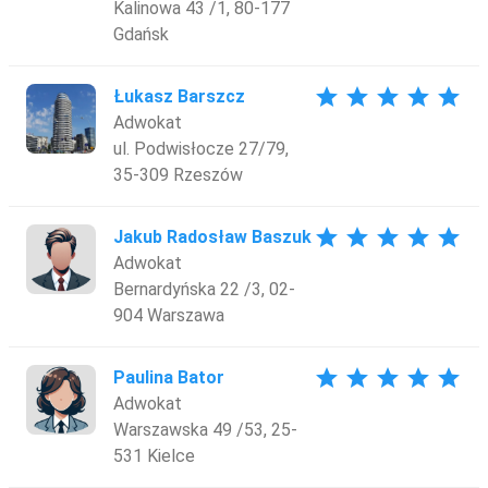
Kalinowa 43 /1, 80-177
Gdańsk
star
star
star
star
star
Łukasz Barszcz
Adwokat
ul. Podwisłocze 27/79,
35-309 Rzeszów
star
star
star
star
star
Jakub Radosław Baszuk
Adwokat
Bernardyńska 22 /3, 02-
904 Warszawa
star
star
star
star
star
Paulina Bator
Adwokat
Warszawska 49 /53, 25-
531 Kielce