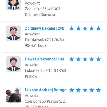
Adwokat
Żeglarska 26, 41-303
Dąbrowa Górnicza
star
star
star
star
star
Zbigniew Bakalarczyk
Adwokat
Piotrkowska 211 /6/6a,
90-451 Łódź
star
star
star
star
star
Paweł Aleksander Bal
Adwokat
Łokietka 89 / 10, 31-263
Kraków
star
star
star
star
star
Łukasz Andrzej Bałaga
Adwokat
Czerwonego Krzyża 5/2,