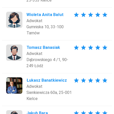
25-353 Kielce
star
star
star
star
star
Wioleta Anita Bałut
Adwokat
Gumniska 10, 33-100
Tarnów
star
star
star
star
star
Tomasz Banasiak
Adwokat
Dąbrowskiego 4 /1, 90-
249 Łódź
star
star
star
star
star
Łukasz Banatkiewicz
Adwokat
Sienkiewicza 60a, 25-001
Kielce
star
star
star
star
star
Jakub Bara