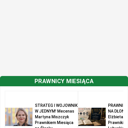
PRAWNICY MIESIĄCA
STRATEG I WOJOWNIK
PRAWNIK 
W JEDNYM! Mecenas
NA DŁONI!
Martyna Miszczyk
Elżbieta R
Prawnikiem Miesiąca
Prawnikie